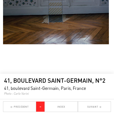
LIENS
Instagram
Liens
Crédits
41, BOULEVARD SAINT-GERMAIN, N°2
41, boulevard Saint-Germain, Paris, France
Photo : Carlo Varini
-
← PRÉCÉDENT
INDEX
SUIVANT →